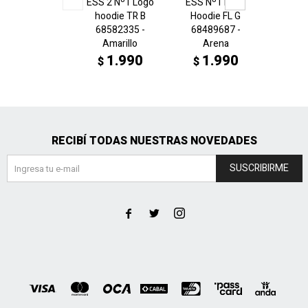
ESS 2 Nº1 Logo
ESS Nº1 Logo
ESS N
hoodie TR B
Hoodie FL G
Hood
68582335 -
68489687 -
6848
Amarillo
Arena
Sa
1.990
1.990
1
$
$
$
RECIBÍ TODAS NUESTRAS NOVEDADES
SUSCRIBIRME


