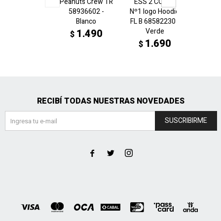
Peanuts Crew TR
ESS 2 COLOR
Minica
58936602 -
Nº1 logo Hoodie
Jkt.59
Blanco
FL B 68582230 -
Fu
Verde
1.490
1
$
$
1.690
$
RECIBÍ TODAS NUESTRAS NOVEDADES
SUSCRIBIRME


