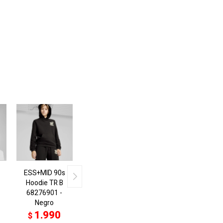
ESS+MID 90s
Hoodie TR B
68276901 -
Negro
1.990
$