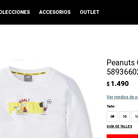
OLECCIONES
ACCESORIOS
OUTLET
Peanuts 
58936602
1.490
$
Ver medios de 
Talle:
08
10
1
GUÍA DE TALLES