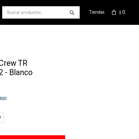
0
Tiendas
$
Crew TR
 - Blanco
pago
2