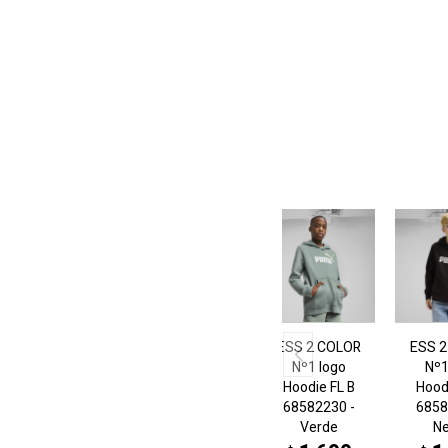
ESS 2 COLOR
ESS 
Nº1 logo
Nº1
Hoodie FL B
Hood
68582230 -
6858
Verde
N