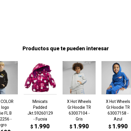
Productos que te pueden interesar
2 COLOR
Minicats
X Hot Wheels
X Hot Wheels
 logo
Padded
Gr.Hoodie TR
Gr.Hoodie TR
ie FL B
Jkt.59260129
63007104 -
63007158 -
2256 -
- Fucsia
Gris
Azul
egro
1.990
1.990
1.990
$
$
$