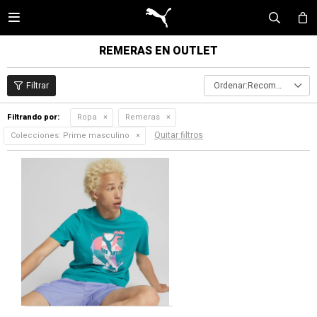

REMERAS EN OUTLET
Recomendados
Filtrando por:
Ropa
Remeras
Quitar filtros
Colecciones:
Prime masculino