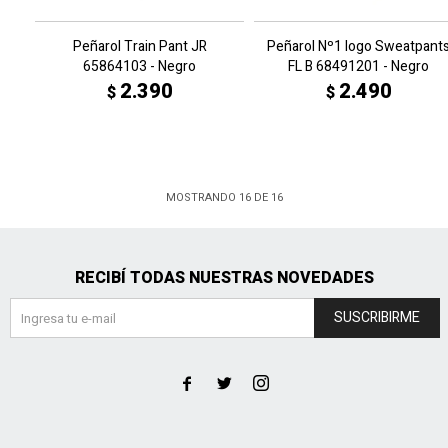
Peñarol Train Pant JR
Peñarol Nº1 logo Sweatpant
65864103 - Negro
FL B 68491201 - Negro
2.390
2.490
$
$
MOSTRANDO
16
DE
16
RECIBÍ TODAS NUESTRAS NOVEDADES
SUSCRIBIRME


