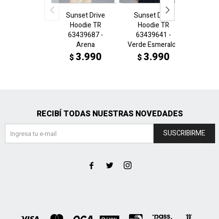
Sunset Drive
Sunset Drive
Sunse
Hoodie TR
Hoodie TR
Hoo
63439687 -
63439641 -
6343
Arena
Verde Esmeralda
N
3.990
3.990
3
$
$
$
RECIBÍ TODAS NUESTRAS NOVEDADES
SUSCRIBIRME


