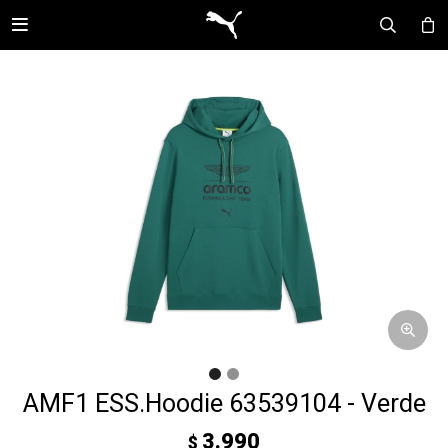

AMF1 ESS.Hoodie 63539104 - Verde
3.990
$