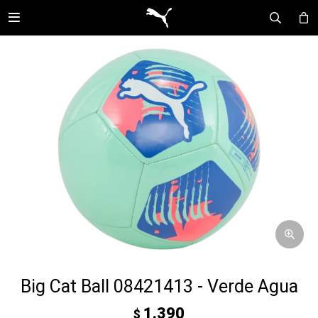

Big Cat Ball 08421413 - Verde Agua
1.390
$