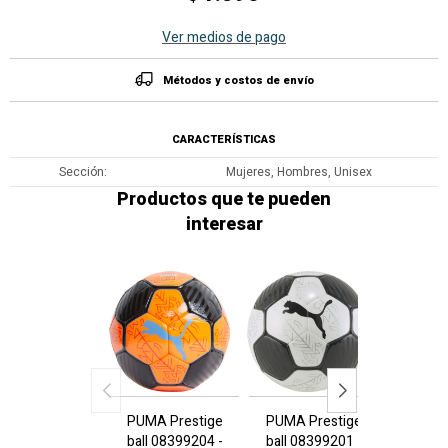
Ver medios de pago
Métodos y costos de envío
CARACTERÍSTICAS
Sección
Mujeres, Hombres, Unisex
Productos que te pueden
interesar
PUMA Prestige
PUMA Prestige
ACM F
ball 08399204 -
ball 08399201 -
ball 0