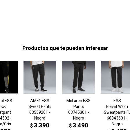
Productos que te pueden interesar
rol ESS
AMF1 ESS
McLaren ESS
ESS
lock
Sweat Pants
Pants
Elevat.Wash
atpant
63539201 -
63745301 -
Sweatpants F
4502 -
Negro
Negro
68843601 -
o/Gris
Negro
3.390
3.490
$
$