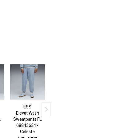
ESS
Elevat.Wash
L
Sweatpants FL
68843634 -
Celeste