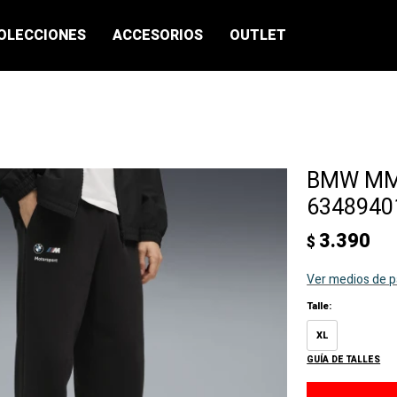
OLECCIONES
ACCESORIOS
OUTLET
BMW MMS
63489401
3.390
$
Ver medios de 
Talle:
XL
GUÍA DE TALLES