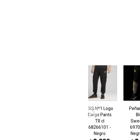
ESS Nº1 Logo
Peña
Cargo Pants
B
TR cl
Swe
68266101 -
6970
Negro
Negr