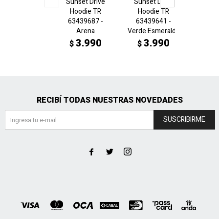
Sunset Drive
Sunset Drive
Sunse
Hoodie TR
Hoodie TR
Hoo
63439687 -
63439641 -
6343
Arena
Verde Esmeralda
N
3.990
3.990
3
$
$
$
RECIBÍ TODAS NUESTRAS NOVEDADES
SUSCRIBIRME


