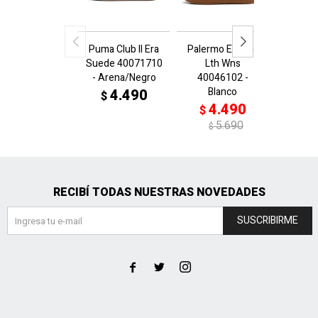
Puma Club II Era
Palermo Elevata
Palerm
Suede 40071710
Lth Wns
Lt
- Arena/Negro
40046102 -
4004
Blanco
N
4.490
$
4.490
4
$
$
5.690
$
$
RECIBÍ TODAS NUESTRAS NOVEDADES
SUSCRIBIRME


