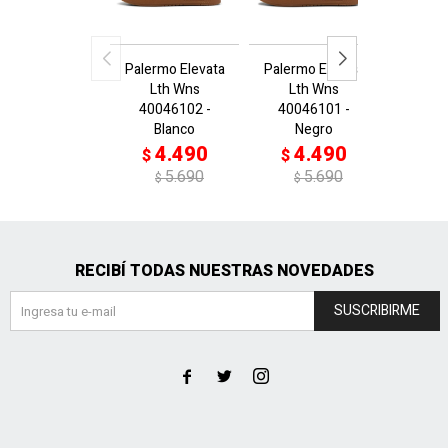
Palermo Elevata
Palermo Elevata
Palermo
Lth Wns
Lth Wns
Wns 39
40046102 -
40046101 -
R
Blanco
Negro
4
$
4.490
4.490
$
$
$
5.690
5.690
$
$
RECIBÍ TODAS NUESTRAS NOVEDADES
SUSCRIBIRME


