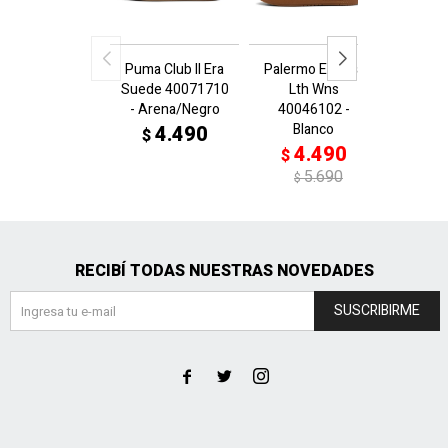
Puma Club II Era
Palermo Elevata
Palerm
Suede 40071710
Lth Wns
Lt
- Arena/Negro
40046102 -
4004
Blanco
N
4.490
$
4.490
4
$
$
5.690
$
$
RECIBÍ TODAS NUESTRAS NOVEDADES
SUSCRIBIRME


