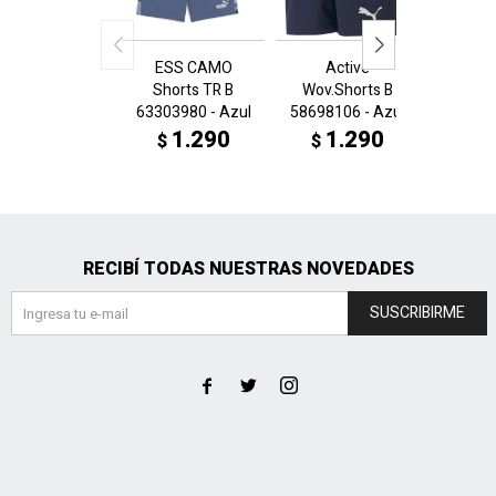
ESS CAMO
Active
Tween
Shorts TR B
Wov.Shorts B
AOP Le
63303980 - Azul
58698106 - Azul
6885
A
1.290
1.290
$
$
1
$
RECIBÍ TODAS NUESTRAS NOVEDADES
SUSCRIBIRME


