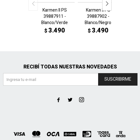
Karmen II PS
Karmen II PS
Karme
39887911 -
39887902 -
3988
Blanco/Verde
Blanco/Negro
Bl
3.490
3.490
3
$
$
$
RECIBÍ TODAS NUESTRAS NOVEDADES
SUSCRIBIRME


