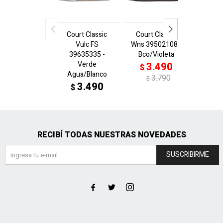
Court Classic
Court Classic
Sof
Vulc FS
Wns 39502108 -
Stack.
39635335 -
Bco/Violeta
3788
Verde
N
3.490
$
Agua/Blanco
3
$
3.790
$
3.490
$
$
RECIBÍ TODAS NUESTRAS NOVEDADES
SUSCRIBIRME


