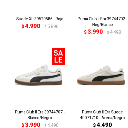
Suede XL 39520586 - Rojo
Puma Club II Era 39744702 -
Neg/Blanco
4.990
$
5.890
$
3.990
$
4.490
$
Puma Club II Era 39744707 -
Puma Club II Era Suede
Blanco/Negro
40071710 - Arena/Negro
3.990
4.490
$
4.490
$
$