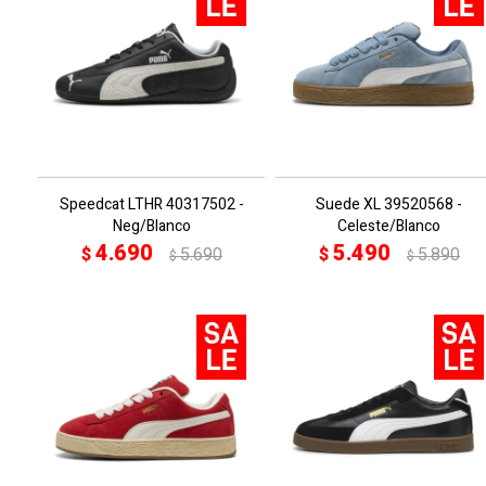
Speedcat LTHR 40317502 -
Suede XL 39520568 -
Neg/Blanco
Celeste/Blanco
4.690
5.490
$
5.690
$
5.890
$
$