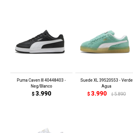
Puma Caven III 40448403 -
Suede XL 39520553 - Verde
Neg/Blanco
Agua
3.990
3.990
$
$
5.890
$