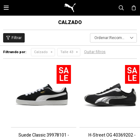

CALZADO
Recomendados
Quitar filtros
Filtrando por:
Calzado
Talle 43
Suede Classic 39978101 -
H-Street OG 40369202 -