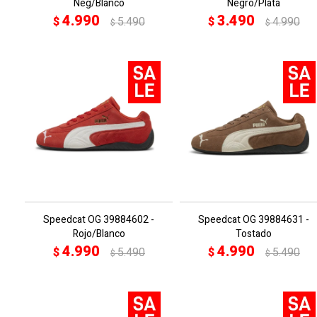
Neg/Blanco
Negro/Plata
4.990
3.490
$
5.490
$
4.990
$
$
Speedcat OG 39884602 -
Speedcat OG 39884631 -
Rojo/Blanco
Tostado
4.990
4.990
$
5.490
$
5.490
$
$