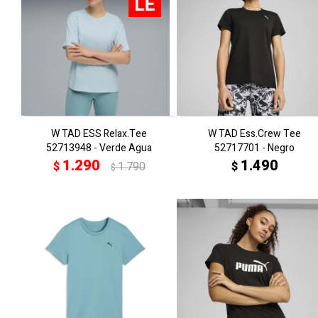
W TAD ESS Relax.Tee
W TAD Ess.Crew Tee
52713948 - Verde Agua
52717701 - Negro
1.290
1.490
$
1.790
$
$