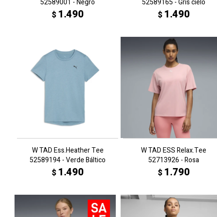
52589001 - Negro
52589165 - Gris cielo
1.490
1.490
$
$
W TAD Ess.Heather Tee
W TAD ESS Relax.Tee
52589194 - Verde Báltico
52713926 - Rosa
1.490
1.790
$
$