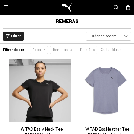

REMERAS
Recomendados
Quitar filtros
Filtrando por:
Ropa
Remeras
Talle S
W TAD Ess.V Neck Tee
W TAD Ess.Heather Tee