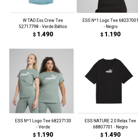
W TAD Ess.Crew Tee
ESS Nº1 Logo Tee 6823700
52717798 - Verde Báltico
- Negro
1.490
1.190
$
$
ESS Nº1 Logo Tee 68237130
ESS NATURE 2.0 Relax.Tee
- Verde
68807701 - Negro
1.190
1.490
$
$