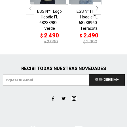
ESS Nº1 Logo
ESS Nº1 Logo
ESS 
Hoodie FL
Hoodie FL
Hoo
68238982 -
68238960 -
6849
Verde
Terracota
Ter
2.490
2.490
2
$
$
$
2.990
2.990
$
$
$
RECIBÍ TODAS NUESTRAS NOVEDADES
SUSCRIBIRME


