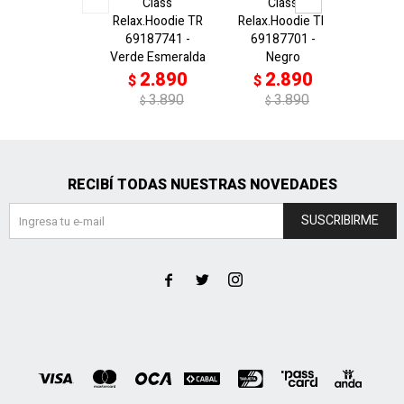
Class
Class
ESS E
Relax.Hoodie TR
Relax.Hoodie TR
Comf.
69187741 -
69187701 -
6918
Verde Esmeralda
Negro
Verd
2.890
2.890
2
$
$
$
3.890
3.890
$
$
RECIBÍ TODAS NUESTRAS NOVEDADES
SUSCRIBIRME


